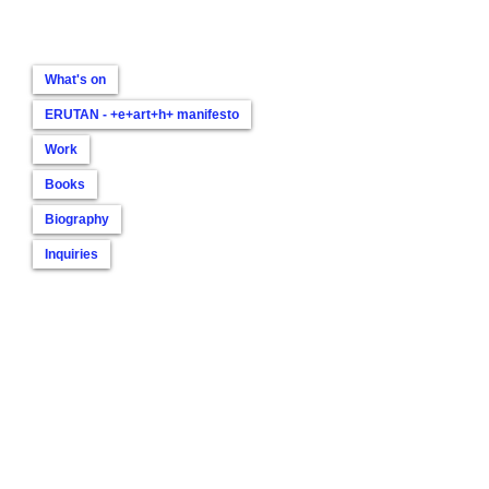
What's on
ERUTAN - +e+art+h+ manifesto
Work
Books
Biography
Inquiries