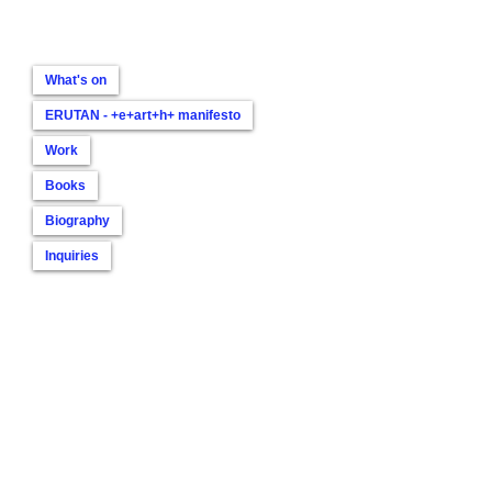
What's on
ERUTAN - +e+art+h+ manifesto
Work
Books
Biography
Inquiries